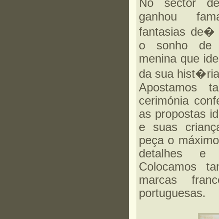
No sector 
ganhou fam
fantasias de�
o sonho de 
menina que ide
da sua hist�ri
Apostamos t
cerimónia con
as propostas i
e suas crianç
peça o máximo
detalhes e 
Colocamos t
marcas fran
portuguesas.