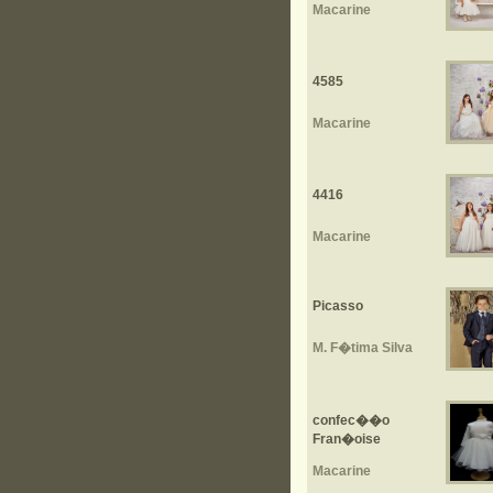
Macarine
4585
Macarine
4416
Macarine
Picasso
M. F�tima Silva
confec��o
Fran�oise
Macarine